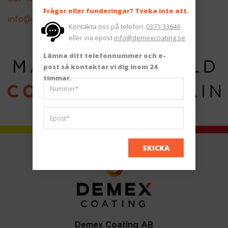
Frågor eller funderingar? Tveka inte att.
info@demexcoating.se
Kontakta oss på telefon:
0371-33640
eller via epost
info@demexcoating.se
Lämna ditt telefonnummer och e-
post så kontaktar vi dig inom 24 
timmar.
SKICKA
Demex Coating AB