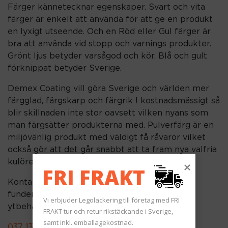
Färger kännetecknar egenskaper. Svart och vita
färger är enkelt att använda för att ge en produkt
en lyxigt utseende. Och en Röd eller Gul färger är
bra att använda vid stopp och varnings produkter.
Grönt ljus betyder varsågod och kör. Blå och gult
förknippat betyder Sverige.
Demex Coating vill göra Sverige och världen mer
färgglad, färgskarp och färgrik ! kostnadsmässigt så
blir skillnaden inte stor oavsett vilken nyans som
man färgsätter produkterna med. Pulverfärg är en
miljövänlig produkt med väldigt få råvaror vilket
också gör att det går snabbt att ta fram nya valfria
kulörer.
FRI FRAKT 
Kontakta Demex Coating vid frågor eller
funderingar gällande pulverlackering och
Vi erbjuder Legolackering till företag med FRI 
ytbehandling
FRAKT tur och retur rikstäckande i Sverige, 
samt inkl. emballagekostnad.
037 133 640