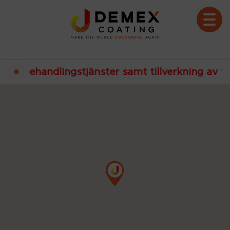
PRISFÖRFRÅGAN
ytbehandlingstjänster samt tillverkning av färdi
DEMECO.SE
OM OSS
VÅR VERKSAMHET
ANLÄGGNINGEN
VIDEOS / GALLERI
PULVERLACKERING