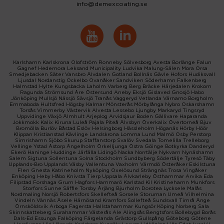
info@demexcoating.se
Karlshamn
Karlskrona
Olofström
Ronneby
Sölvesborg
Avesta
Borlänge
Falun
Gagnef
Hedemora
Leksand Municipality
Ludvika
Malung-Sälen
Mora
Orsa
Smedjebacken
Säter
Vansbro
Älvdalen
Gotland
Bollnäs
Gävle
Hofors
Hudiksvall
Ljusdal
Nordanstig
Ockelbo
Ovanåker
Sandviken
Söderhamn
Falkenberg
Halmstad
Hylte
Kungsbacka
Laholm
Varberg
Berg
Bräcke
Härjedalen
Krokom
Ragunda
Strömsund
Åre
Östersund
Aneby
Eksjö
Gislaved
Gnosjö
Habo
Jönköping
Mullsjö
Nässjö
Sävsjö
Tranås
Vaggeryd
Vetlanda
Värnamo
Borgholm
Emmaboda
Hultsfred
Högsby
Kalmar
Mönsterås
Mörbylånga
Nybro
Oskarshamn
Torsås
Vimmerby
Västervik
Alvesta
Lessebo
Ljungby
Markaryd
Tingsryd
Uppvidinge
Växjö
Älmhult
Arjeplog
Arvidsjaur
Boden
Gällivare
Haparanda
Jokkmokk
Kalix
Kiruna
Luleå
Pajala
Piteå
Älvsbyn
Överkalix
Övertorneå
Bjuv
Bromölla
Burlöv
Båstad
Eslöv
Helsingborg
Hässleholm
Höganäs
Hörby
Höör
Klippan
Kristianstad
Kävlinge
Landskrona
Lomma
Lund
Malmö
Osby
Perstorp
Simrishamn
Sjöbo
Skurup
Staffanstorp
Svalöv
Svedala
Tomelilla
Trelleborg
Vellinge
Ystad
Åstorp
Ängelholm
Örkelljunga
Östra Göinge
Botkyrka
Danderyd
Ekerö
Haninge
Huddinge
Järfälla
Lidingö
Nacka
Norrtälje
Nykvarn
Nynäshamn
Salem
Sigtuna
Sollentuna
Solna
Stockholm
Sundbyberg
Södertälje
Tyresö
Täby
Upplands-Bro
Upplands Väsby
Vallentuna
Vaxholm
Värmdö
Österåker
Eskilstuna
Flen
Gnesta
Katrineholm
Nyköping
Oxelösund
Strängnäs
Trosa
Vingåker
Enköping
Heby
Håbo
Knivsta
Tierp
Uppsala
Älvkarleby
Östhammar
Arvika
Eda
Filipstad
Forshaga
Grum
Hagfors
Hammarö
Karlstad
Kil
Kristinehamn
Munkfors
Storfors
Sunne
Säffle
Torsby
Årjäng
Bjurholm
Dorotea
Lycksele
Malås
Nordmaling
Norsjö
Robertsfors
Skellefteå
Sorsele
Storuman
Umeå
Vilhelmina
Vindeln
Vännäs
Åsele
Härnösand
Kramfors
Sollefteå
Sundsvall
Timrå
Ånge
Örnsköldsvik
Arboga
Fagersta
Hallstahammar
Kungsör
Köping
Norberg
Sala
Skinnskatteberg
Surahammar
Västerås
Ale
Alingsås
Bengtsfors
Bollebygd
Borås
Dals-Ed
Essunga
Falköping
Färgelanda
Grästorp
Gullspång
Göteborg
Götene